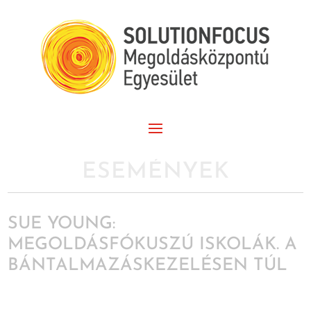
ESEMÉNYEK
SUE YOUNG:
MEGOLDÁSFÓKUSZÚ ISKOLÁK. A
BÁNTALMAZÁSKEZELÉSEN TÚL