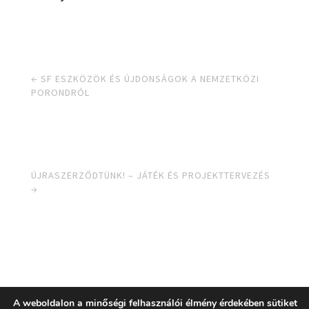
←
SF ESZKÖZÖK ÉS ÚJDONSÁGOK A NEMZETKÖZI
PORONDRÓL
ÚJRASZERZŐDTÜNK! – JÁTÉK ÉS PROJEKTTERVEZÉS
→
A weboldalon a minőségi felhasználói élmény érdekében sütiket