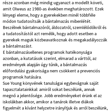
része azonban még mindig ugyanazt a modellt követi,
amit Olweus az 1980-as években meghatározott. Ezek
lényegi eleme, hogy a gyerekekben minél többféle
módon tudatosítsák a bántalmazás mibenlétét.
Beszélnek bántalmazóról, áldozatról, szemlélődőkről és
a tudatosítástól azt remélik, hogy adott esetben a
gyerekek maguk közbeavatkoznak és megakadályozzák
a bántalmazást.
E bántalmazásellenes programok hatékonysága
azonban, a kutatások szerint, elmarad a várttól, az
eredmények alapján úgy tűnik, a bántalmazás
előfordulási gyakorisága nem csökkent a prevenciós
programok hatására.
Sue Young könyvének tanulságai egybevágnak saját
tapasztalatainkkal: amiről sokat beszélünk, annak
megnő a jelentősége. Jobb eredményeket érünk el az
iskolákban akkor, amikor a tanárok illetve diákok
figyelmét a kívánt helyzetre irányítjuk és arról beszélünk,