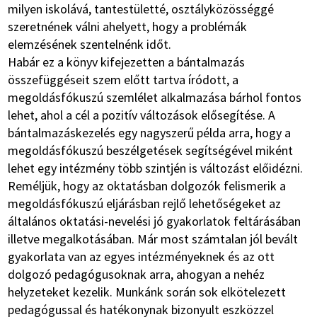
milyen iskolává, tantestületté, osztályközösséggé
szeretnének válni ahelyett, hogy a problémák
elemzésének szentelnénk időt.
Habár ez a könyv kifejezetten a bántalmazás
összefüggéseit szem előtt tartva íródott, a
megoldásfókuszú szemlélet alkalmazása bárhol fontos
lehet, ahol a cél a pozitív változások elősegítése. A
bántalmazáskezelés egy nagyszerű példa arra, hogy a
megoldásfókuszú beszélgetések segítségével miként
lehet egy intézmény több szintjén is változást előidézni.
Reméljük, hogy az oktatásban dolgozók felismerik a
megoldásfókuszú eljárásban rejlő lehetőségeket az
általános oktatási-nevelési jó gyakorlatok feltárásában
illetve megalkotásában. Már most számtalan jól bevált
gyakorlata
van az egyes intézményeknek és az ott
dolgozó pedagógusoknak arra, ahogyan a nehéz
helyzeteket kezelik. Munkánk során sok elkötelezett
pedagógussal és hatékonynak bizonyult eszközzel