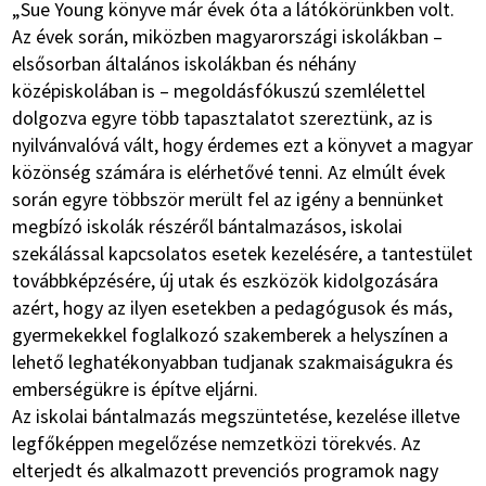
„Sue Young könyve már évek óta a látókörünkben volt.
Az évek során, miközben magyarországi iskolákban –
elsősorban általános iskolákban és néhány
középiskolában is – megoldásfókuszú szemlélettel
dolgozva egyre több tapasztalatot szereztünk, az is
nyilvánvalóvá vált, hogy érdemes ezt a könyvet a magyar
közönség számára is elérhetővé tenni. Az elmúlt évek
során egyre többször merült fel az igény a bennünket
megbízó iskolák részéről bántalmazásos, iskolai
szekálással kapcsolatos esetek kezelésére, a tantestület
továbbképzésére, új utak és eszközök kidolgozására
azért, hogy az ilyen esetekben a pedagógusok és más,
gyermekekkel foglalkozó szakemberek a helyszínen a
lehető leghatékonyabban tudjanak szakmaiságukra és
emberségükre is építve eljárni.
Az iskolai bántalmazás megszüntetése, kezelése illetve
legfőképpen megelőzése nemzetközi törekvés. Az
elterjedt és alkalmazott prevenciós programok nagy