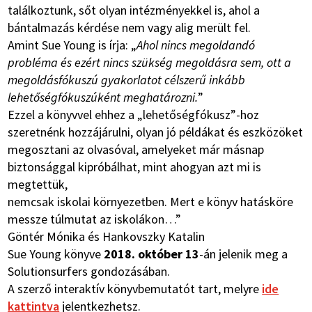
találkoztunk, sőt olyan intézményekkel is, ahol a
bántalmazás kérdése nem vagy alig merült fel.
Amint Sue Young is írja: „
Ahol nincs megoldandó
probléma és ezért nincs szükség megoldásra sem, ott a
megoldásfókuszú gyakorlatot célszerű inkább
lehetőségfókuszúként meghatározni.
”
Ezzel a könyvvel ehhez a „lehetőségfókusz”-hoz
szeretnénk hozzájárulni, olyan jó példákat és eszközöket
megosztani az olvasóval, amelyeket már másnap
biztonsággal kipróbálhat, mint ahogyan azt mi is
megtettük,
nemcsak iskolai környezetben. Mert e könyv hatásköre
messze túlmutat az iskolákon…”
Göntér Mónika és Hankovszky Katalin
Sue Young könyve
2018. október 13
-án jelenik meg a
Solutionsurfers gondozásában.
A szerző interaktív könyvbemutatót tart, melyre
ide
kattintva
jelentkezhetsz.