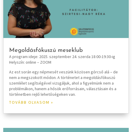
Megoldásfókuszú meseklub
A program ideje: 2025. szeptember 24. szerda 18:00-19:30-ig
Helyszín: online – ZOOM
Az est során egy népmesét veszünk közösen górcső alá – de
nem a megszokott módon. A történetet a megoldásfókuszú
szemlélet segítségével vizsgáljuk, ahol a figyelmünk nem a
problémákon, hanem a hősök erőforrásain, választásain és a
történetben rejlő lehetőségeken van.
TOVÁBB OLVASOM »