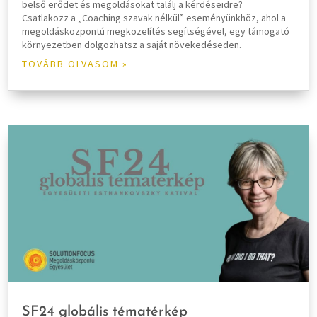
belső erődet és megoldásokat találj a kérdéseidre?
Csatlakozz a „Coaching szavak nélkül” eseményünkhöz, ahol a
megoldásközpontú megközelítés segítségével, egy támogató
környezetben dolgozhatsz a saját növekedéseden.
TOVÁBB OLVASOM »
SF24 globális tématérkép