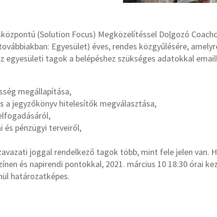
sközpontú (Solution Focus) Megközelítéssel Do
l
gozó Coachok
 továbbiakban: Egyesület) éves, rendes közgyűlésére, amely
 Az egyesületi tagok a belépéshez szükséges adatokkal emailb
sség megállapítása,
és a jegyzőkönyv hitelesítők megválasztása,
elfogadásáról,
 és pénzügyi terveiről,
zavazati joggal rendelkező tagok több, mint fele jelen van
ínen és napirendi pontokkal, 2021. március 10 18:30 órai ke
nül határozatképes.