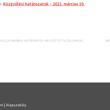
i:
Közgyűlési határozatok – 2021. március 10.
KUSZÚ MUNKA HÁTRÁNYOS HELYZETŰ FIATALOKKAL
ME
em
|
Alapszabály