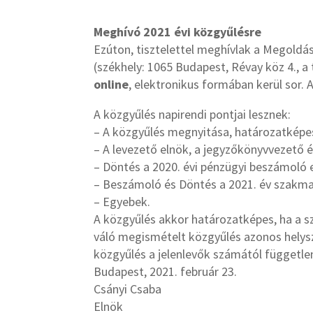
Meghívó 2021 évi közgyűlésre
Ezúton, tisztelettel meghívlak a Megoldá
(székhely: 1065 Budapest, Révay köz 4., a
online
, elektronikus formában kerül sor.
A közgyűlés napirendi pontjai lesznek:
– A közgyűlés megnyitása, határozatképe
– A levezető elnök, a jegyzőkönyvvezető 
– Döntés a 2020. évi pénzügyi beszámoló 
– Beszámoló és Döntés a 2021. év szakmai
– Egyebek.
A közgyűlés akkor határozatképes, ha a s
váló megismételt közgyűlés azonos helysz
közgyűlés a jelenlevők számától fü
gg
etle
Budapest, 2021. február 23.
Csányi Csaba
Elnök