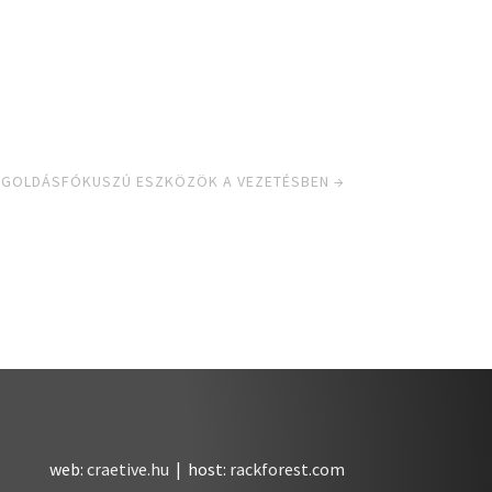
GOLDÁSFÓKUSZÚ ESZKÖZÖK A VEZETÉSBEN
→
web:
craetive.hu
| host:
rackforest.com