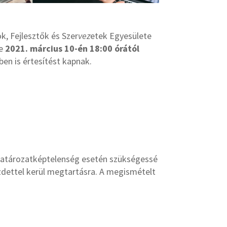
, Fejlesztők és Szer
vez
etek Egyesülete
re
2021. március 10-én 18:00 órától
en is értesítést kapnak.
. Határozatképtelenség esetén szükségessé
zdettel kerül megtartásra. A megismételt