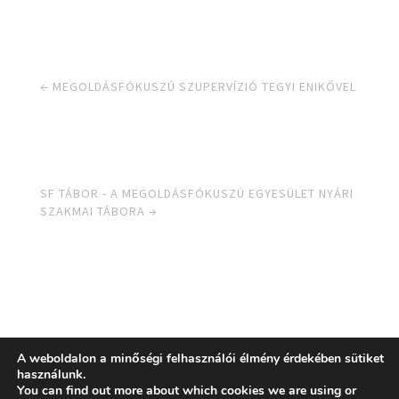
←
MEGOLDÁSFÓKUSZÚ SZUPERVÍZIÓ TEGYI ENIKŐVEL
SF TÁBOR - A MEGOLDÁSFÓKUSZÚ EGYESÜLET NYÁRI
SZAKMAI TÁBORA
→
A weboldalon a minőségi felhasználói élmény érdekében sütiket
használunk.
You can find out more about which cookies we are using or
© 2021, Solution Focus Egyesület |
Adatvédelem
|