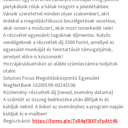
pletykálunk róluk a hátuk mögött a jelenlétükben.
Várunk szeretettel minden olyan szakembert, akit
érdekel a megoldásfókuszú beszélgetések vezetése,
akár ismeri a módszert, akár most ismerkedik vele!
A részvétel egyesületi tagoknak díjmentes. Külsős
vendégeknek a részvételi díj 3500 forint, amellyel az
egyesület munkáját és fenntartását támogatjátok,
amelyet előre is köszönünk!
Hozzájárulásaitokat az alábbi számlaszámra tudjátok
utalni:
Solution Focus Megoldásközpontú Egyesület
MagNetBank 16200199-00243106
Közlemény: részvételi díj [neved, esemény dátuma]
A számlát az összeg beérkezése után állítjuk ki és
küldjük neked. A linket az eseményhez a program napján
küldjük ki e-mailben!
Regisztráció:
https://forms.gle/TsR4gFBXFyFpAtt46