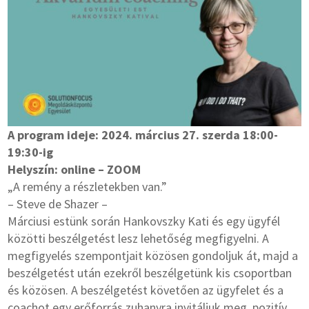
A program ideje: 2024. március 27. szerda 18:00-
19:30-ig
Helyszín: online – ZOOM
„A remény a részletekben van.”
– Steve de Shazer –
Márciusi estünk során Hankovszky Kati és egy ügyfél
közötti beszélgetést lesz lehetőség megfigyelni. A
megfigyelés szempontjait közösen gondoljuk át, majd a
beszélgetést után ezekről beszélgetünk kis csoportban
és közösen. A beszélgetést követően az ügyfelet és a
coachot egy erőforrás zuhanyra invitáljuk meg, pozitív