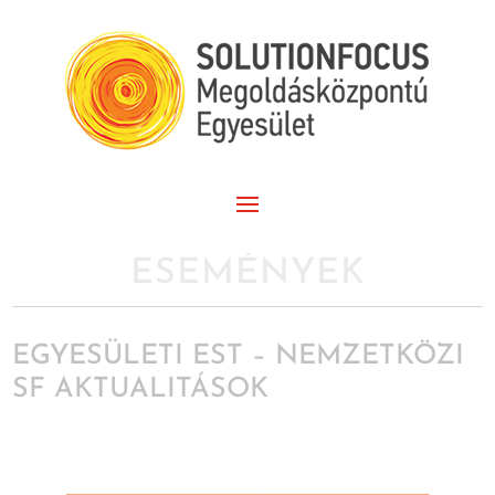
ESEMÉNYEK
EGYESÜLETI EST – NEMZETKÖZI
SF AKTUALITÁSOK