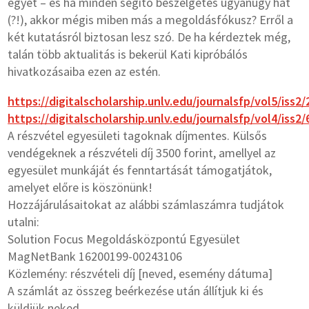
egyet – és ha minden segítő beszélgetés ugyanúgy hat
(?!), akkor mégis miben más a megoldásfókusz? Erről a
két kutatásról biztosan lesz szó. De ha kérdeztek még,
talán több aktualitás is bekerül Kati kipróbálós
hivatkozásaiba ezen az estén.
https://digitalscholarship.unlv.edu/journalsfp/vol5/iss2/
https://digitalscholarship.unlv.edu/journalsfp/vol4/iss2/
A részvétel egyesületi tagoknak díjmentes. Külsős
vendégeknek a részvételi díj 3500 forint, amellyel az
egyesület munkáját és fenntartását támogatjátok,
amelyet előre is köszönünk!
Hozzájárulásaitokat az alábbi számlaszámra tudjátok
utalni:
Solution Focus Megoldásközpontú Egyesület
MagNetBank 16200199-00243106
Közlemény: részvételi díj [neved, esemény dátuma]
A számlát az összeg beérkezése után állítjuk ki és
küldjük neked.