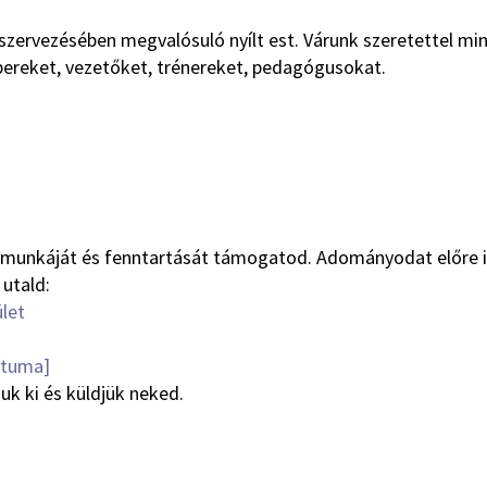
zervezésében megvalósuló nyílt est. Várunk szeretettel mi
ereket, vezetőket, trénereket, pedagógusokat.
let munkáját és fenntartását támogatod. Adományodat előre 
utald:
let
átuma]
uk ki és küldjük neked.