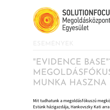
ESEMÉNYEK
"EVIDENCE BASE"
MEGOLDÁSFÓKU
MUNKA HASZNA
Mit tudhatunk a megoldásfókuszú megköz
Estünk házigazdája, Hankovszky Kati arra 