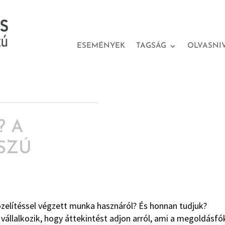
ESEMÉNYEK
TAGSÁG
OLVASNI
? A
SZÚ
elítéssel végzett munka hasznáról? És honnan tudjuk?
vállalkozik, hogy áttekintést adjon arról, ami a megoldásf