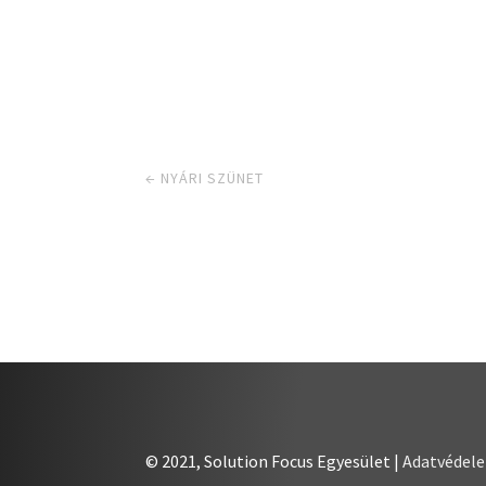
←
NYÁRI SZÜNET
© 2021, Solution Focus Egyesület |
Adatvédel