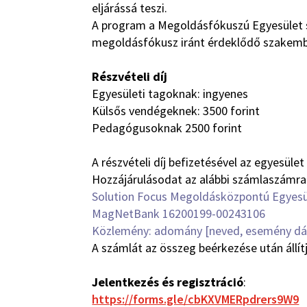
eljárássá teszi.
A program a Megoldásfókuszú Egyesület s
megoldásfókusz iránt érdeklődő szakemb
Részvételi díj
Egyesületi tagoknak: ingyenes
Külsős vendégeknek: 3500 forint
Pedagógusoknak 2500 forint
A részvételi díj befizetésével az egyesü
Hozzájárulásodat az alábbi számlaszámra 
Solution Focus Megoldásközpontú Egyesü
MagNetBank 16200199-00243106
Közlemény: adomány [neved, esemény d
A számlát az összeg beérkezése után állítj
Jelentkezés és regisztráció
:
https://forms.gle/cbKXVMERpdrers9W9