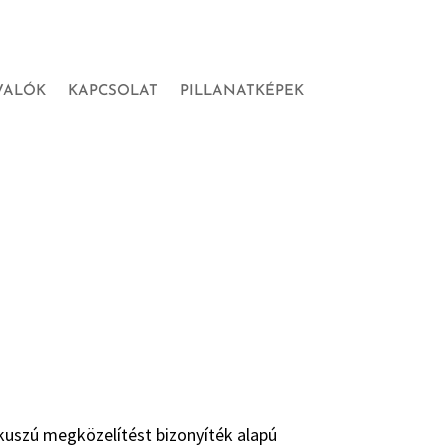
VALÓK
KAPCSOLAT
PILLANATKÉPEK
ókuszú megközelítést bizonyíték alapú