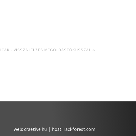
ICÁK - VISSZAJELZÉS MEGOLDÁSFÓKUSSZAL
→
web:
craetive.hu
| host:
rackforest.com