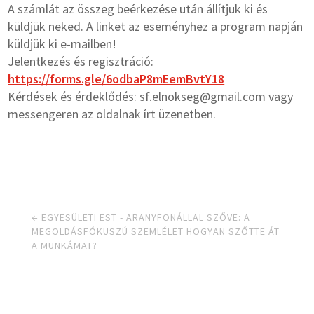
A számlát az összeg beérkezése után állítjuk ki és
küldjük neked. A linket az eseményhez a program napján
küldjük ki e-mailben!
Jelentkezés és regisztráció:
https://forms.gle/6odbaP8mEemBvtY18
Kérdések és érdeklődés: sf.elnokseg@gmail.com vagy
messengeren az oldalnak írt üzenetben.
←
EGYESÜLETI EST - ARANYFONÁLLAL SZŐVE: A
MEGOLDÁSFÓKUSZÚ SZEMLÉLET HOGYAN SZŐTTE ÁT
A MUNKÁMAT?