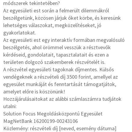
módszerek tekintetében?
Az egyesületi est során a felmerült dilemmákról
beszélgetünk, közösen járjuk őket körbe, és keresünk
lehetséges válaszokat, megközelítéseket, jó
gyakorlatokat.
Az egyesületi est egy interaktív formában megvalósuló
beszélgetés, ahol örömmel vesszük a résztvevők
kérdéseid, gondolatait, tapasztalatait és ezen a
területen dolgozó szakemberek részvételét is.
A részvétel egyesületi tagoknak díjmentes. Külsős
vendégeknek a részvételi díj 3500 forint, amellyel az
egyesület munkáját és fenntartását támogatjátok,
amelyet előre is köszönünk!
Hozzájárulásaitokat az alábbi számlaszámra tudjátok
utalni:
Solution Focus Megoldásközpontú Egyesület
MagNetBank 16200199-00243106
Közlemény: részvételi díj [neved, esemény dátuma]