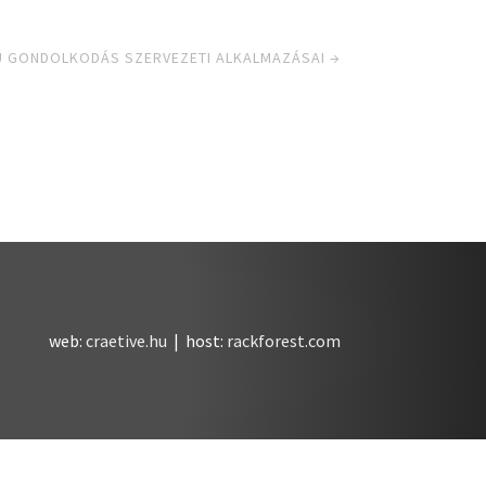
GONDOLKODÁS SZERVEZETI ALKALMAZÁSAI
→
web:
craetive.hu
| host:
rackforest.com