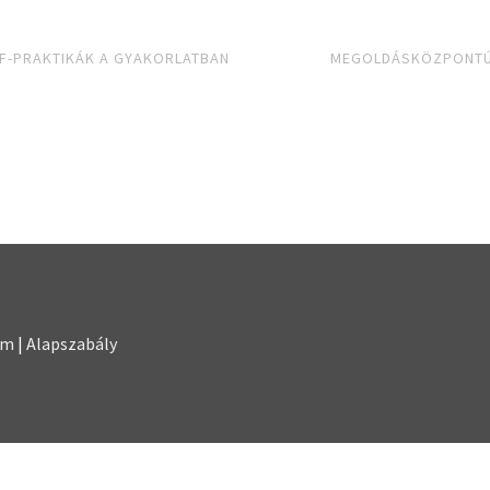
SF-PRAKTIKÁK A GYAKORLATBAN
MEGOLDÁSKÖZPONTÚ 
em
|
Alapszabály