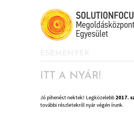
ESEMÉNYEK
ITT A NYÁR!
Jó pihenést nektek! Legközelebb
2017. 
további részletekről nyár végén írunk.