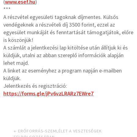
(
www.esef.hu
)
***
A részvétel egyesületi tagoknak díjmentes. Külsős
vendégeknek a részvételi díj 3500 forint, ezzel az
egyesület munkáját és fenntartását támogatjátok, előre
is köszönjük!
A számlát a jelentkezési lap kitöltése után állítjuk ki és
küldjük, utalni az abban szereplő információk alapján
lehet majd.
A linket az eseményhez a program napján e-mailben
küldjük.
Jelentkezés és regisztráció:
https://forms.gle/jPv6vzLRARz7EWre7
←
ERŐFORRÁS-SZEMLÉLET A VESZTESÉGEK
FELDOLGOZÁSÁBAN