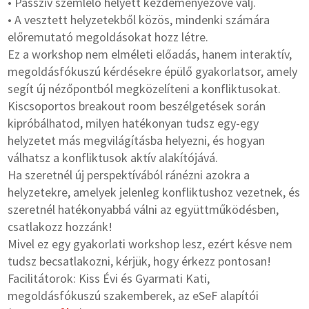
• Passzív szemlélő helyett kezdeményezővé válj.
• A vesztett helyzetekből közös, mindenki számára
előremutató megoldásokat hozz létre.
Ez a workshop nem elméleti előadás, hanem interaktív,
megoldásfókuszú kérdésekre épülő gyakorlatsor, amely
segít új nézőpontból megközelíteni a konfliktusokat.
Kiscsoportos breakout room beszélgetések során
kipróbálhatod, milyen hatékonyan tudsz egy-egy
helyzetet más megvilágításba helyezni, és hogyan
válhatsz a konfliktusok aktív alakítójává.
Ha szeretnél új perspektívából ránézni azokra a
helyzetekre, amelyek jelenleg konfliktushoz vezetnek, és
szeretnél hatékonyabbá válni az együttműködésben,
csatlakozz hozzánk!
Mivel ez egy gyakorlati workshop lesz, ezért késve nem
tudsz becsatlakozni, kérjük, hogy érkezz pontosan!
Facilitátorok: Kiss Évi és Gyarmati Kati,
megoldásfókuszú szakemberek, az eSeF alapítói