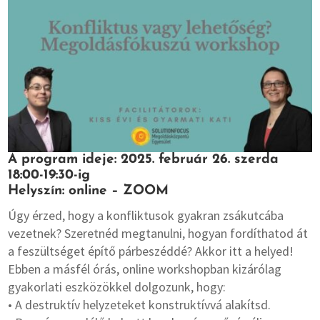
A program ideje: 2025. február 26. szerda
18:00-19:30-ig
Helyszín: online – ZOOM
Úgy érzed, hogy a konfliktusok gyakran zsákutcába
vezetnek? Szeretnéd megtanulni, hogyan fordíthatod át
a feszültséget építő párbeszéddé? Akkor itt a helyed!
Ebben a másfél órás, online workshopban kizárólag
gyakorlati eszközökkel dolgozunk, hogy:
• A destruktív helyzeteket konstruktívvá alakítsd.