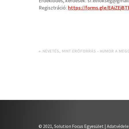
Érdeklődés, kérdések: sf.elnokseg@gmai
Regisztráció:
https://forms.gle/EAiZEjB
←
NEVETÉS, MINT ERŐFORRÁS - HUMOR A ME
© 2021, Solution Focus Egyesület |
Adatvédel