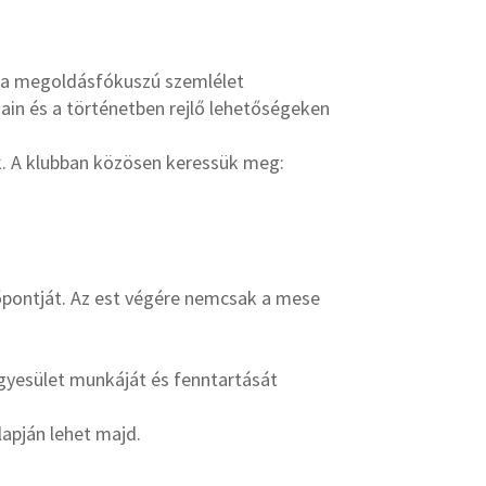
 a megoldásfókuszú szemlélet
ain és a történetben rejlő lehetőségeken
ek. A klubban közösen keressük meg:
őpontját. Az est végére nemcsak a mese
 egyesület munkáját és fenntartását
alapján lehet majd.