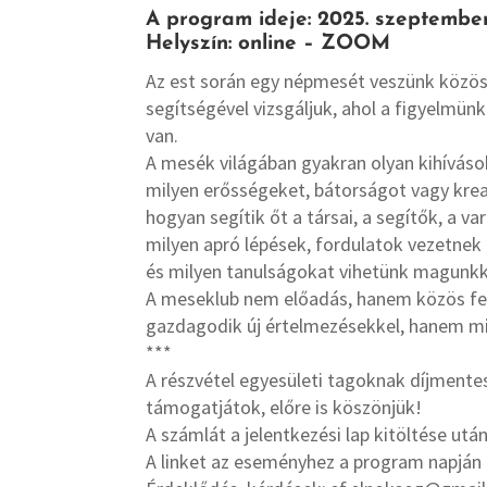
A program ideje: 2025. szeptember 
Helyszín: online – ZOOM
Az est során egy népmesét veszünk közö
segítségével vizsgáljuk, ahol a figyelmü
van.
A mesék világában gyakran olyan kihívások
milyen erősségeket, bátorságot vagy krea
hogyan segítik őt a társai, a segítők, a v
milyen apró lépések, fordulatok vezetne
és milyen tanulságokat vihetünk magunkka
A meseklub nem előadás, hanem közös fel
gazdagodik új értelmezésekkel, hanem mi
***
A részvétel egyesületi tagoknak díjmentes
támogatjátok, előre is köszönjük!
A számlát a jelentkezési lap kitöltése után
A linket az eseményhez a program napján 