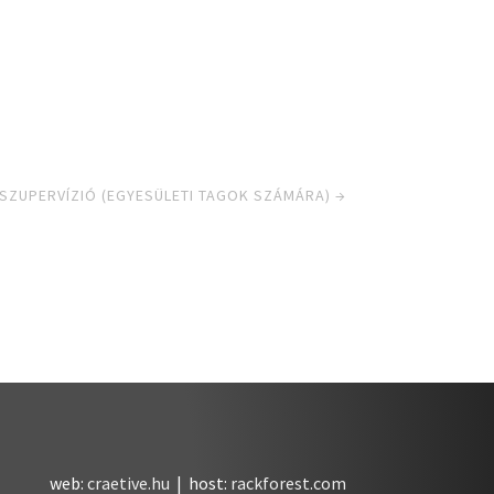
ZUPERVÍZIÓ (EGYESÜLETI TAGOK SZÁMÁRA)
→
web:
craetive.hu
| host:
rackforest.com