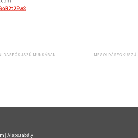
l.com
TBoR2t2Ew8
GOLDÁSFÓKUSZÚ MUNKÁBAN
MEGOLDÁSFÓKUSZÚ S
em
|
Alapszabály