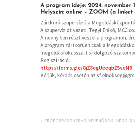
A program ideje: 2024. november 11.
Helyszín: online – ZOOM (a linket
Zártkörű szupervízió a Megoldásközpontú
A szupervíziót vezeti: Tegyi Enikő, MCC co
Amennyiben részt veszel a programon, érde
A program zártkörűen csak a Megoldásköz
megoldásfókusszal (is) dolgozó szakember 
Regisztráció:
https://forms.gle/GjZ8egUeeqbZSveN6
Kérjük, kérdés esetén az sf.elnokseg@gma
←
ERŐFORRÁSGAZDAG MESEHŐSÖK: MEGOLDÁ