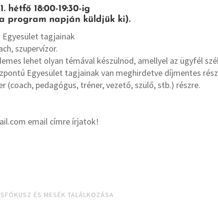
 hétfő 18:00-19:30-ig
 a program napján küldjük ki).
 Egyesület tagjainak
ach, szupervízor.
mes lehet olyan témával készülnöd, amellyel az ügyfél szék
pontú Egyesület tagjainak van meghirdetve díjmentes rész
(coach, pedagógus, tréner, vezető, szülő, stb.) részre.
il.com email címre írjatok!
SFÓKUSZ ÉS MESÉK TALÁLKOZÁSA