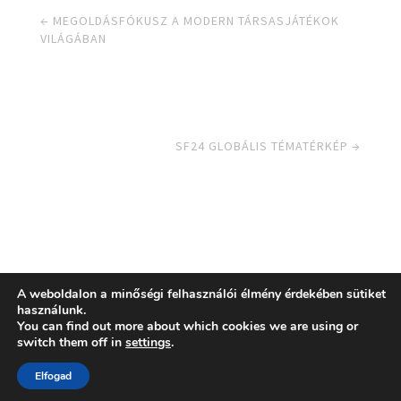
←
MEGOLDÁSFÓKUSZ A MODERN TÁRSASJÁTÉKOK
VILÁGÁBAN
SF24 GLOBÁLIS TÉMATÉRKÉP
→
A weboldalon a minőségi felhasználói élmény érdekében sütiket
használunk.
You can find out more about which cookies we are using or
© 2021, Solution Focus Egyesület |
Adatvédelem
|
switch them off in
settings
.
Alapszabály
web:
craetive.hu
| host:
rackforest.com
Elfogad