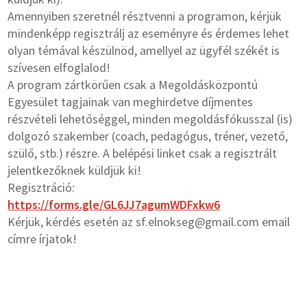
Amennyiben szeretnél résztvenni a programon, kérjük
mindenképp regisztrálj az eseményre és érdemes lehet
olyan témával készülnöd, amellyel az ügyfél székét is
szívesen elfoglalod!
A program zártkörűen csak a Megoldásközpontú
Egyesület tagjainak van meghirdetve díjmentes
részvételi lehetőséggel, minden megoldásfókusszal (is)
dolgozó szakember (coach, pedagógus, tréner, vezető,
szülő, stb.) részre. A belépési linket csak a regisztrált
jelentkezőknek küldjük ki!
Regisztráció:
https://forms.gle/GL6JJ7agumWDFxkw6
Kérjük, kérdés esetén az sf.elnokseg@gmail.com email
címre írjatok!