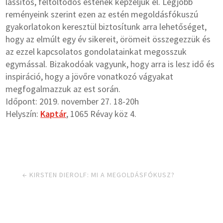
lassítós, feltöltődős estének képzeljük el. Legjobb
reményeink szerint ezen az estén megoldásfókuszú
gyakorlatokon keresztül biztosítunk arra lehetőséget,
hogy az elmúlt egy év sikereit, örömeit összegezzük és
az ezzel kapcsolatos gondolatainkat megosszuk
egymással. Bizakodóak vagyunk, hogy arra is lesz idő és
inspiráció, hogy a jövőre vonatkozó vágyakat
megfogalmazzuk az est során.
Időpont: 2019. november 27. 18-20h
Helyszín:
Kaptár
, 1065 Révay köz 4.
←
KIRSTEN DIEROLF: MI A MEGOLDÁSFÓKUSZ?