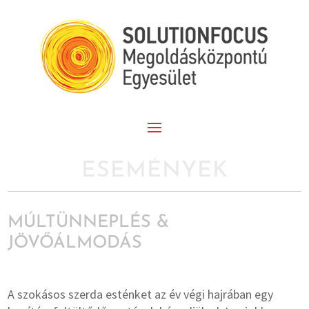
ESEMÉNYEK
MÚLTÜNNEPLÉS &
JÖVŐÁLMODÁS
A szokásos szerda esténket az év végi hajrában egy