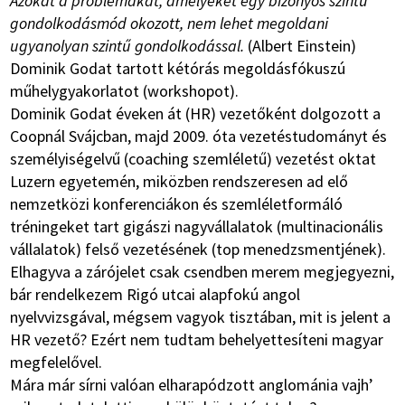
Azokat a problémákat, amelyeket egy bizonyos szintű
gondolkodásmód okozott, nem lehet megoldani
ugyanolyan szintű gondolkodással.
(Albert Einstein)
Dominik Godat tartott kétórás megoldásfókuszú
műhelygyakorlatot (workshopot).
Dominik Godat éveken át (HR) vezetőként dolgozott a
Coopnál Svájcban, majd 2009. óta vezetéstudományt és
személyiségelvű (coaching szemléletű) vezetést oktat
Luzern egyetemén, miközben rendszeresen ad elő
nemzetközi konferenciákon és szemléletformáló
tréningeket tart gigászi nagyvállalatok (multinacionális
vállalatok) felső vezetésének (top menedzsmentjének).
Elhagyva a zárójelet csak csendben merem megjegyezni,
bár rendelkezem Rigó utcai alapfokú angol
nyelvvizsgával, mégsem vagyok tisztában, mit is jelent a
HR vezető? Ezért nem tudtam behelyettesíteni magyar
megfelelővel.
Mára már sírni valóan elharapódzott anglománia vajh’