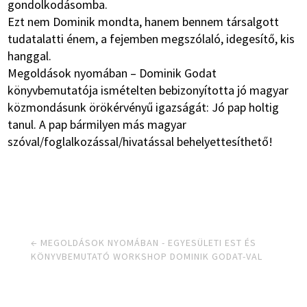
gondolkodásomba.
Ezt nem Dominik mondta, hanem bennem társalgott
tudatalatti énem, a fejemben megszólaló, idegesítő, kis
hanggal.
Megoldások nyomában – Dominik Godat
könyvbemutatója ismételten bebizonyította jó magyar
közmondásunk örökérvényű igazságát: Jó pap holtig
tanul. A pap bármilyen más magyar
szóval/foglalkozással/hivatással behelyettesíthető!
←
MEGOLDÁSOK NYOMÁBAN - EGYESÜLETI EST ÉS
KÖNYVBEMUTATÓ WORKSHOP DOMINIK GODAT-VAL