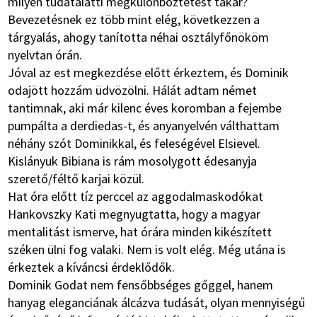
milyen tudatalatti megkülönböztetést takar?
Bevezetésnek ez több mint elég, következzen a
tárgyalás, ahogy tanította néhai osztályfőnököm
nyelvtan órán.
Jóval az est megkezdése előtt érkeztem, és Dominik
odajött hozzám üdvözölni. Hálát adtam német
tantimnak, aki már kilenc éves koromban a fejembe
pumpálta a derdiedas-t, és anyanyelvén válthattam
néhány szót Dominikkal, és feleségével Elsievel.
Kislányuk Bibiana is rám mosolygott édesanyja
szerető/féltő karjai közül.
Hat óra előtt tíz perccel az aggodalmaskodókat
Hankovszky Kati megnyugtatta, hogy a magyar
mentalitást ismerve, hat órára minden kikészített
széken ülni fog valaki. Nem is volt elég. Még utána is
érkeztek a kíváncsi érdeklődők.
Dominik Godat nem fensőbbséges gőggel, hanem
hanyag eleganciának álcázva tudását, olyan mennyiségű