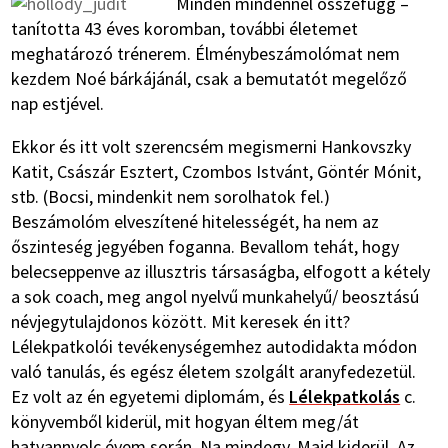
Minden mindennel összefügg –
tanította 43 éves koromban, további életemet
meghatározó trénerem. Élménybeszámolómat nem
kezdem Noé bárkájánál, csak a bemutatót megelőző
nap estjével.
Ekkor és itt volt szerencsém megismerni Hankovszky
Katit, Császár Esztert, Czombos Istvánt, Göntér Mónit,
stb. (Bocsi, mindenkit nem sorolhatok fel.)
Beszámolóm elveszítené hitelességét, ha nem az
őszinteség jegyében foganna. Bevallom tehát, hogy
belecseppenve az illusztris társaságba, elfogott a kétely
a sok coach, meg angol nyelvű munkahelyű/ beosztású
névjegytulajdonos között. Mit keresek én itt?
Lélekpatkolói tevékenységemhez autodidakta módon
való tanulás, és egész életem szolgált aranyfedezetül.
Ez volt az én egyetemi diplomám, és
Lélekpatkolás
c.
könyvemből kiderül, mit hogyan éltem meg/át
hatvannyolc évem során. Na mindegy. Majd kiderül. Az