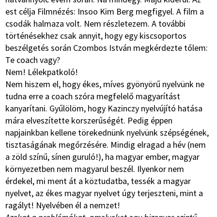
est célja Filmnézés: Insoo Kim Berg megfigyel. A film a
csodák halmaza volt. Nem részletezem. A további
történésekhez csak annyit, hogy egy kiscsoportos
beszélgetés során Czombos István megkérdezte tőlem:
Te coach vagy?
Nem! Lélekpatkoló!
Nem hiszem el, hogy ékes, míves gyönyörű nyelvünk ne
tudna erre a coach szóra megfelelő magyarítást
kanyarítani. Gyűlölöm, hogy Kazinczy nyelvújító hatása
mára elveszítette korszerűségét. Pedig éppen
napjainkban kellene törekednünk nyelvünk szépségének,
tisztaságának megőrzésére. Mindig elragad a hév (nem
a zöld színű, sínen guruló!), ha magyar ember, magyar
környezetben nem magyarul beszél. Ilyenkor nem
érdekel, mi ment át a köztudatba, tessék a magyar
nyelvet, az ékes magyar nyelvet úgy terjeszteni, mint a
ragályt! Nyelvében él a nemzet!