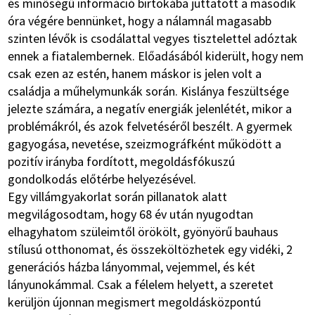
és minőségű információ birtokába juttatott a második
óra végére bennünket, hogy a nálamnál magasabb
szinten lévők is csodálattal vegyes tisztelettel adóztak
ennek a fiatalembernek. Előadásából kiderült, hogy nem
csak ezen az estén, hanem máskor is jelen volt a
családja a műhelymunkák során. Kislánya feszültsége
jelezte számára, a negatív energiák jelenlétét, mikor a
problémákról, és azok felvetéséről beszélt. A gyermek
gagyogása, nevetése, szeizmográfként működött a
pozitív irányba fordított, megoldásfókuszú
gondolkodás előtérbe helyezésével.
Egy villámgyakorlat során pillanatok alatt
megvilágosodtam, hogy 68 év után nyugodtan
elhagyhatom szüleimtől örökölt, gyönyörű bauhaus
stílusú otthonomat, és összeköltözhetek egy vidéki, 2
generációs házba lányommal, vejemmel, és két
lányunokámmal. Csak a félelem helyett, a szeretet
kerüljön újonnan megismert megoldásközpontú