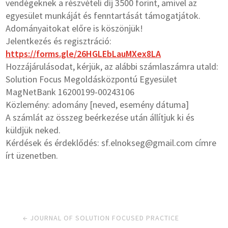
vendégeknek a részvételi díj 3500 forint, amivel az
egyesület munkáját és fenntartását támogatjátok.
Adományaitokat előre is köszönjük!
Jelentkezés és regisztráció:
https://forms.gle/26HGLEbLauMXex8LA
Hozzájárulásodat, kérjük, az alábbi számlaszámra utald:
Solution Focus Megoldásközpontú Egyesület
MagNetBank 16200199-00243106
Közlemény: adomány [neved, esemény dátuma]
A számlát az összeg beérkezése után állítjuk ki és
küldjük neked.
Kérdések és érdeklődés: sf.elnokseg@gmail.com címre
írt üzenetben.
←
JOURNAL OF SOLUTION FOCUSED PRACTICE