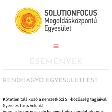
ESEMÉNYEK
RENDHAGYÓ EGYESÜLETI EST
Kötetlen találkozó a nemzetközi SF-közösség tagjaival.
Gyere és tarts velünk!
Angol a közös nyelv, de ha nem tudsz angolul, akkor is