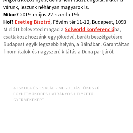
várunk, leszünk néhányan magyarok is.
Mikor?
2019. május 22. szerda 19h
Hol?
Esetleg Bisztró
,
Fővám tér 11-12, Budapest, 1093
Mielőtt beleveted magad a
Solworld konferenciá
ba,
csatlakozz hozzánk egy jókedvű, baráti beszélgetésre
Budapest egyik legszebb helyén, a Bálnában. Garantáltan
finom italok és nagyszerű kilátás a Duna partjáról.
←
ISKOLA ÉS CSALÁD - MEGOLDÁSFÓKUSZÚ
EGYÜTTMŰKÖDÉS HÁTRÁNYOS HELYZETŰ
GYERMEKEKÉRT