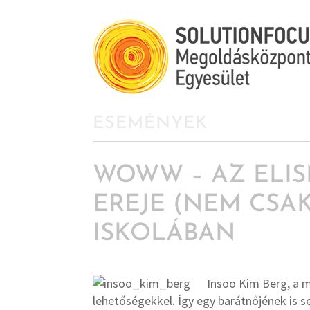
ESEMÉNYEK
WOWW – AZ ELI
EREJE (NEM CSAK
ISKOLÁBAN
Insoo Kim Berg, a 
lehetőségekkel. Így egy barátnőjének is se