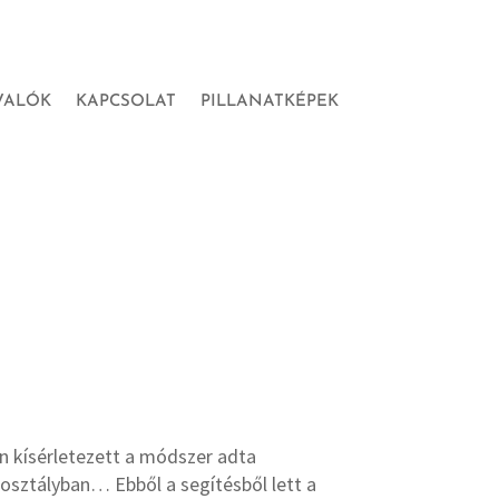
VALÓK
KAPCSOLAT
PILLANATKÉPEK
n kísérletezett a módszer adta
z osztályban… Ebből a segítésből lett a