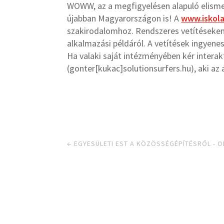
WOWW, az a megfigyelésen alapuló elisme
újabban Magyarországon is! A
www.iskol
szakirodalomhoz. Rendszeres vetítéseken 
alkalmazási példáról. A vetítések ingyene
Ha valaki saját intézményében kér interakt
(gonter[kukac]solutionsurfers.hu), aki az
←
EGYESÜLETI EST A KÖZÖSSÉGÉPÍTÉSRŐL - O