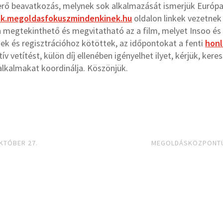
rő beavatkozás, melynek sok alkalmazását ismerjük Európa
ak.megoldasfokuszmindenkinek.hu
oldalon linkek vezetnek
megtekinthető és megvitatható az a film, melyet Insoo és h
sek és regisztrációhoz kötöttek, az időpontokat a fenti
hon
ív vetítést, külön díj ellenében igényelhet ilyet, kérjük, ker
 alkalmakat koordinálja. Köszönjük.
KTÓBER 27.
MEGOLDÁSKÖZPONTÚ 