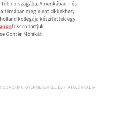
 több országába, Amerikában – és
 a témában megjelent cikkekhez,
olland kollégája készítettek egy
lapon
frissen tartjuk.
esse Göntér Mónikát
COACHING GYERMEKEKKEL ÉS FIATALOKKAL
→