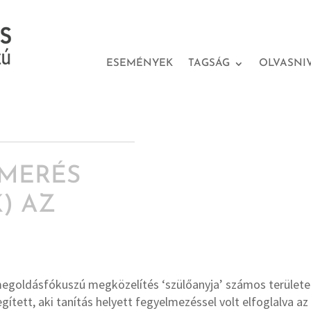
ESEMÉNYEK
TAGSÁG
OLVASNI
SMERÉS
) AZ
megoldásfókuszú megközelítés ‘szülőanyja’ számos területe
gített, aki tanítás helyett fegyelmezéssel volt elfoglalva a