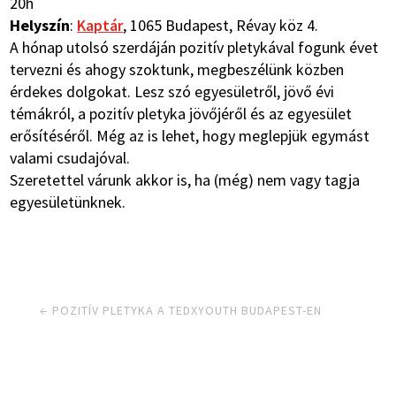
20h
Helyszín
:
Kaptár
, 1065 Budapest, Révay köz 4.
A hónap utolsó szerdáján pozitív pletykával fogunk évet
tervezni és ahogy szoktunk, megbeszélünk közben
érdekes dolgokat. Lesz szó egyesületről, jövő évi
témákról, a pozitív pletyka jövőjéről és az egyesület
erősítéséről. Még az is lehet, hogy meglepjük egymást
valami csudajóval.
Szeretettel várunk akkor is, ha (még) nem vagy tagja
egyesületünknek.
←
POZITÍV PLETYKA A TEDXYOUTH BUDAPEST-EN